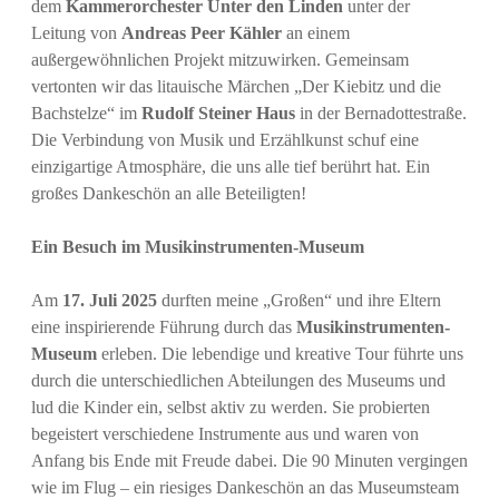
dem
Kammerorchester Unter den Linden
unter der
n
Leitung von
Andreas Peer Kähler
an einem
Neuigkeiten
außergewöhnlichen Projekt mitzuwirken. Gemeinsam
A
vertonten wir das litauische Märchen „Der Kiebitz und die
E
p
n
Bachstelze“ im
Rudolf Steiner Haus
in der Bernadottestraße.
-
h
Die Verbindung von Musik und Erzählkunst schuf eine
j
M
o
einzigartige Atmosphäre, die uns alle tief berührt hat. Ein
a
n
a
großes Dankeschön an alle Beteiligten!
i
e
H
l
Ein Besuch im Musikinstrumenten-Museum
a
Am
17. Juli 2025
durften meine „Großen“ und ihre Eltern
s
eine inspirierende Führung durch das
Musikinstrumenten-
s
Museum
erleben. Die lebendige und kreative Tour führte uns
durch die unterschiedlichen Abteilungen des Museums und
e
lud die Kinder ein, selbst aktiv zu werden. Sie probierten
l
begeistert verschiedene Instrumente aus und waren von
Anfang bis Ende mit Freude dabei. Die 90 Minuten vergingen
m
wie im Flug – ein riesiges Dankeschön an das Museumsteam