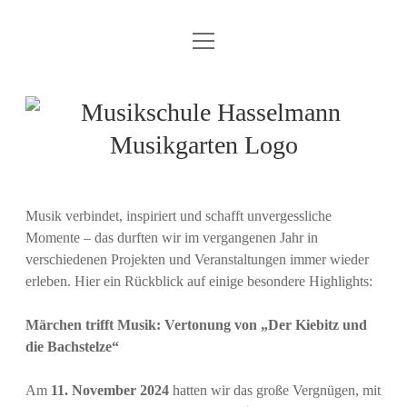
M
Home
e
n
Sing mit den Carusos!
ü
M
ö
f
Kurse & Konzept
D
u
f
r
n
o
s
e
Musikgarten für Babys
Preise
p
n
d
o
i
Musik verbindet, inspiriert und schafft unvergessliche
Musikgarten Teil 1 – Wir machen Musik
Termine
w
n
k
Momente – das durften wir im vergangenen Jahr in
-
verschiedenen Projekten und Veranstaltungen immer wieder
Musikgarten Teil 2 – Der musikalische Jahreskreis
Galerie
M
g
e
erleben. Hier ein Rückblick auf einige besondere Highlights:
n
a
Musik und Tanz für Kinder – Musikalische Früherziehung
Anja Hasselmann
ü
ö
Märchen trifft Musik: Vertonung von „Der Kiebitz und
f
r
die Bachstelze“
Kontakt
f
n
t
e
Am
11. November 2024
hatten wir das große Vergnügen, mit
Gästebuch
n
e